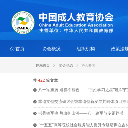
ꀇ
首页
协会概况
组织机构
政策法
协会要闻
网站首页
ꄲ
协会动态
ꄲ
共
422
篇文章
八一军旗扬 退役不褪色——“百姓学习之星”建军节
뀹
非遗文创交流研讨会暨非遗创新发展共同体项目推
뀹
书香铸军魂 热血护山河——八一建军节专题荐书
뀹
“十五五”高等院校社会服务能力提升专题培训在吉
뀹