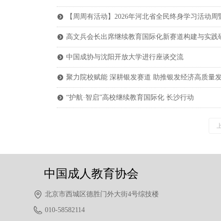
【周周有活动】2026年河北省全民终身学习活动
뀹
高文兵会长出席继续教育国际化新赛道构建与实践
뀹
中国成协与沈阳开放大学进行座谈交流
뀹
聚力院校赋能 深耕银发赛道 助推银发经济高质量
뀹
“护航·智启”高校继续教育国际化 长沙行动
뀹
中国成人教育协会
北京市西城区德胜门外大街4号综技楼
010-58582114