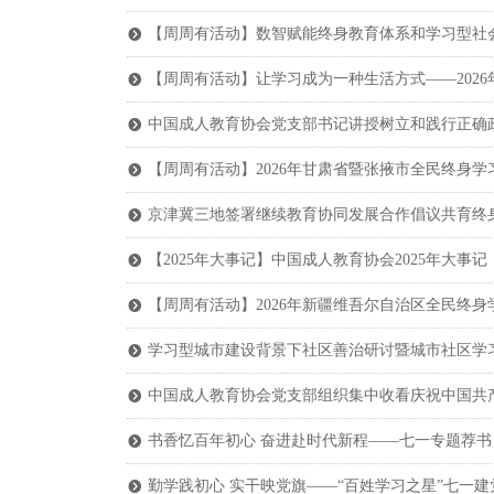
【周周有活动】数智赋能终身教育体系和学习型社会
뀹
【周周有活动】让学习成为一种生活方式——202
뀹
中国成人教育协会党支部书记讲授树立和践行正确
뀹
【周周有活动】2026年甘肃省暨张掖市全民终身学
뀹
京津冀三地签署继续教育协同发展合作倡议共育终
뀹
【2025年大事记】中国成人教育协会2025年大事记
뀹
【周周有活动】2026年新疆维吾尔自治区全民终
뀹
学习型城市建设背景下社区善治研讨暨城市社区学
뀹
中国成人教育协会党支部组织集中收看庆祝中国共产
뀹
书香忆百年初心 奋进赴时代新程——七一专题荐书
뀹
勤学践初心 实干映党旗——“百姓学习之星”七一建
뀹