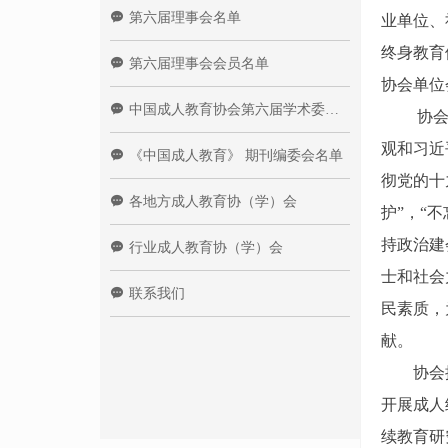
끁
第六届理事会名单
业单位、
终身教育
끁
第六届理事会会员名单
协会单位
끁
中国成人教育协会第六届学术委员会
协会的宗
观和习近
끁
《中国成人教育》 期刊编委会名单
彻党的十
끁
各地方成人教育协（学）会
护”，“
持政治建
끁
行业成人教育协（学）会
士和社会
끁
联系我们
民素质，
献。
协会按
开展成人
续教育研