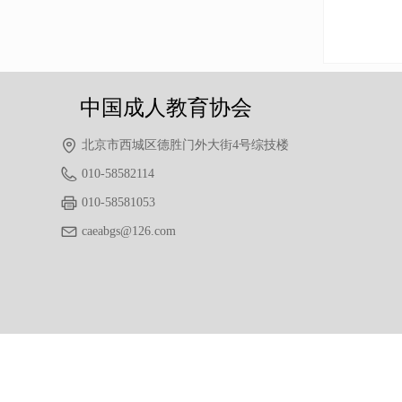
中国成人教育协会
北京市西城区德胜门外大街4号综技楼
010-58582114
010-58581053
caeabgs@126.com