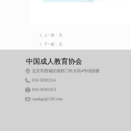
上一篇：
无
ꄴ
下一篇：
无
ꄲ
中国成人教育协会
北京市西城区德胜门外大街4号综技楼
010-58582114
010-58581053
caeabgs@126.com