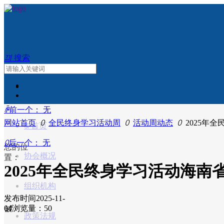
끠
搜索
ꄴ
前一个：
无
网站首页
ꄲ
全民终身学习活动周
ꄲ
活动周动态
ꄲ
2025年
ꀇ
首页
ꄲ
后一个：
无
您的位
协会概况
置：
2025年全民终身学习活动海
组织机构
发布时间
2025-11-
04
넶
浏览量：5
0
政策法规