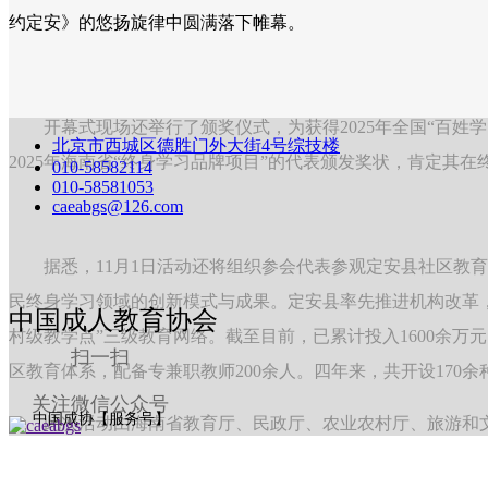
约定安》的悠扬旋律中圆满落下帷幕。
开幕式现场还举行了颁奖仪式，为获得2025年全国“百姓学习之
北京市西城区德胜门外大街4号综技楼
2025年海南省“终身学习品牌项目”的代表颁发奖状，肯定其
010-58582114
010-58581053
caeabgs@126.com
据悉，11月1日活动还将组织参会代表参观定安县社区教育
民终身学习领域的创新模式与成果。定安县率先推进机构改革，
中国成人教育协会
村级教学点”三级教育网络。截至目前，已累计投入1600余万元
扫一扫
区教育体系，配备专兼职教师200余人。四年来，共开设170余
关注微信公众号
中国成协【服务号】
此次活动由海南省教育厅、民政厅、农业农村厅、旅游和文