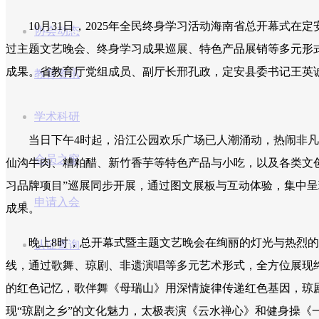
10月31日，2025年全民终身学习活动海南省总开幕式在
协会动态
过主题文艺晚会、终身学习成果巡展、特色产品展销等多元形
成果。省教育厅党组成员、副厅长邢孔政，定安县委书记王英
教育资讯
学术科研
当日下午4时起，沿江公园欢乐广场已人潮涌动，热闹非凡。
会员之窗
仙沟牛肉、糟粕醋、新竹香芋等特色产品与小吃，以及各类文创
习品牌项目”巡展同步开展，通过图文展板与互动体验，集中
申请入会
成果。
晚上8时，总开幕式暨主题文艺晚会在绚丽的灯光与热烈的掌声
认证查询
线，通过歌舞、琼剧、非遗演唱等多元艺术形式，全方位展现
的红色记忆，歌伴舞《母瑞山》用深情旋律传递红色基因，琼
现“琼剧之乡”的文化魅力，太极表演《云水禅心》和健身操《