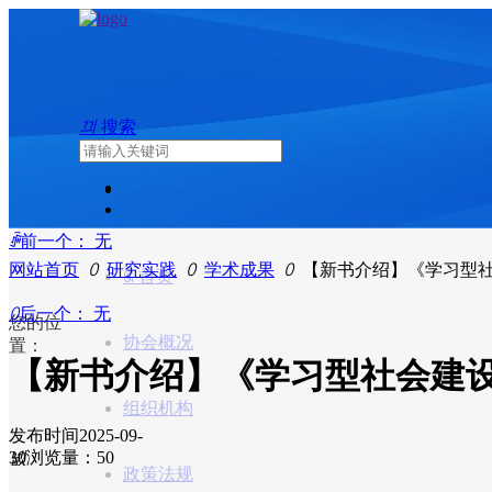
끠
搜索
ꄴ
前一个：
无
网站首页
ꄲ
研究实践
ꄲ
学术成果
ꄲ
【新书介绍】《学习型
ꀇ
首页
ꄲ
后一个：
无
您的位
协会概况
置：
【新书介绍】《学习型社会建
组织机构
发布时间
2025-09-
30
넶
浏览量：5
0
政策法规