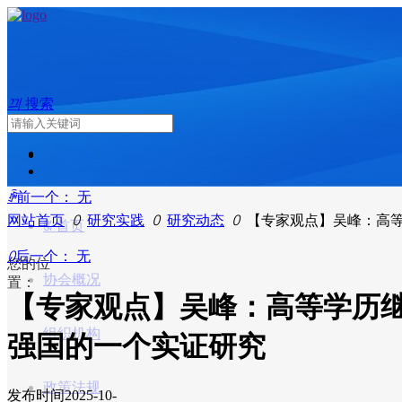
끠
搜索
ꄴ
前一个：
无
网站首页
ꄲ
研究实践
ꄲ
研究动态
ꄲ
【专家观点】吴峰：高
ꀇ
首页
ꄲ
后一个：
无
您的位
协会概况
置：
【专家观点】吴峰：高等学历
组织机构
强国的一个实证研究
政策法规
发布时间
2025-10-