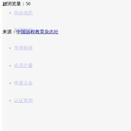
21
넶
浏览量：5
0
协会动态
教育资讯
来源：
中国远程教育杂志社
学术科研
会员之窗
申请入会
认证查询