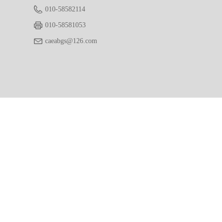
010-58582114
010-58581053
caeabgs@126.com