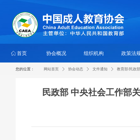
ꀇ
首页
协会概况
组织机构
政策法
您的位置：
网站首页
ꄲ
协会动态
ꄲ
文件通知
ꄲ
教育部/民政
民政部 中央社会工作部