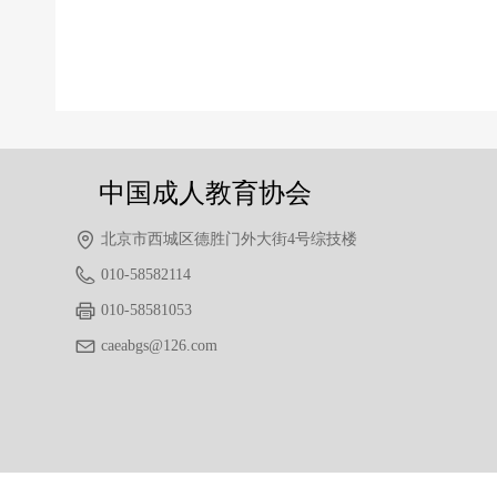
前一个：
无
ꄴ
后一个：
无
ꄲ
中国成人教育协会
北京市西城区德胜门外大街4号综技楼
010-58582114
010-58581053
caeabgs@126.com