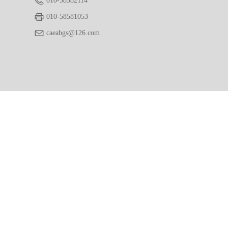
010-58582114
010-58581053
caeabgs@126.com