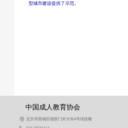
型城市建设提供了示范。
前一个：
无
ꄴ
后一个：
无
ꄲ
中国成人教育协会
北京市西城区德胜门外大街4号综技楼