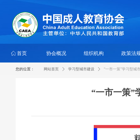
ꀇ
首页
协会概况
组织机构
政策法
您的位置：
网站首页
ꄲ
学习型城市建设
ꄲ
“一市一策”学习型城
“一市一策