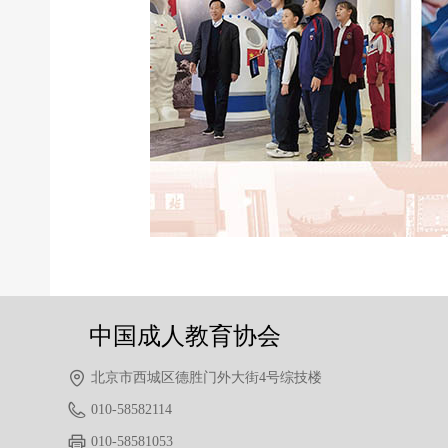
前一个：
无
ꄴ
后一个：
无
ꄲ
中国成人教育协会
北京市西城区德胜门外大街4号综技楼
010-58582114
010-58581053