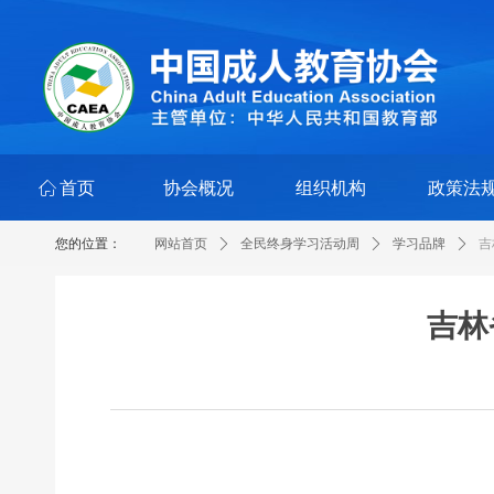
ꀇ
首页
协会概况
组织机构
政策法
您的位置：
网站首页
ꄲ
全民终身学习活动周
ꄲ
学习品牌
ꄲ
吉
吉林