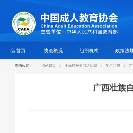
ꀇ
首页
协会概况
组织机构
政策法
您的位置：
网站首页
ꄲ
全民终身学习活动周
ꄲ
学习品牌
ꄲ
广
广西壮族自