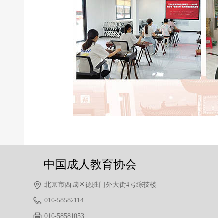
前一个：
无
ꄴ
后一个：
无
ꄲ
中国成人教育协会
北京市西城区德胜门外大街4号综技楼
010-58582114
010-58581053