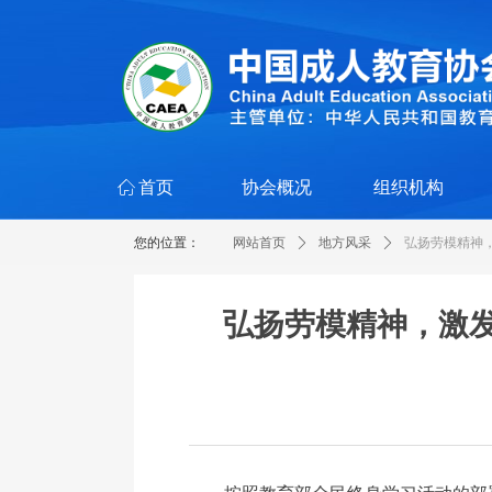
ꀇ
首页
协会概况
组织机构
您的位置：
网站首页
ꄲ
地方风采
ꄲ
弘扬劳模精神
弘扬劳模精神，激