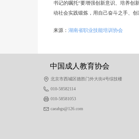
书记的嘱托“要增强创新意识、培养创
动社会实践锻炼，用自己奋斗之手、创
前一个：
无
ꄴ
来源：
湖南省职业技能培训协会
后一个：
无
ꄲ
中国成人教育协会
北京市西城区德胜门外大街4号综技楼
010-58582114
010-58581053
caeabgs@126.com