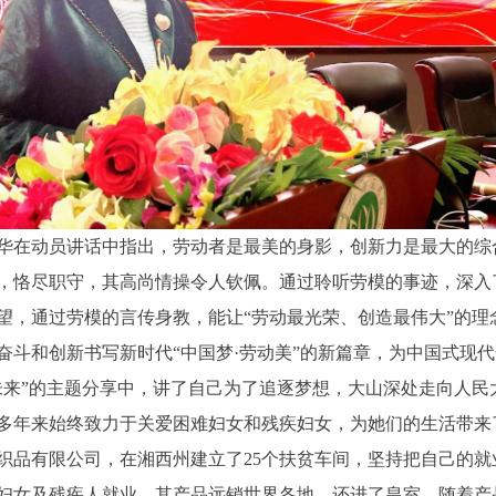
在动员讲话中指出，劳动者是最美的身影，创新力是最大的综
，恪尽职守，其高尚情操令人钦佩。通过聆听劳模的事迹，深入
望，通过劳模的言传身教，能让“劳动最光荣、创造最伟大”的理
奋斗和创新书写新时代“中国梦·劳动美”的新篇章，为中国式现
”的主题分享中，讲了自己为了追逐梦想，大山深处走向人民
多年来始终致力于关爱困难妇女和残疾妇女，为她们的生活带来
织品有限公司，在湘西州建立了25个扶贫车间，坚持把自己的就
留守妇女及残疾人就业，其产品远销世界各地，还进了皇室。随着