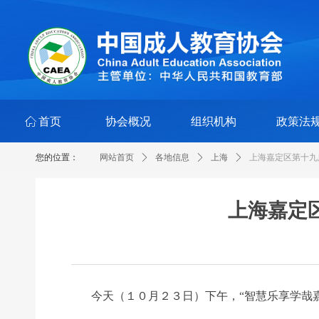
ꀇ
首页
协会概况
组织机构
政策法
您的位置：
网站首页
ꄲ
各地信息
ꄲ
上海
ꄲ
上海嘉定区第十九
上海嘉定
今天（１０月２３日）下午，“智慧乐享学哉