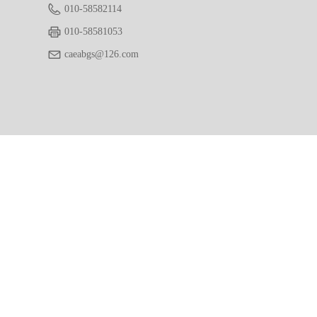
010-58582114
010-58581053
caeabgs@126.com