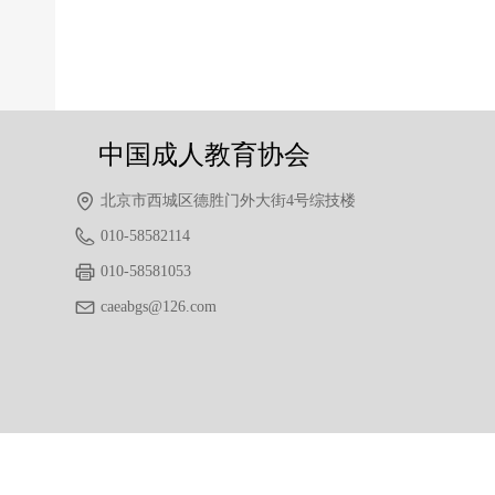
前一个：
无
ꄴ
后一个：
无
ꄲ
中国成人教育协会
北京市西城区德胜门外大街4号综技楼
010-58582114
010-58581053
caeabgs@126.com