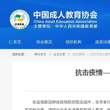
ꀇ
首页
协会概况
组织机构
政策法
您的位置：
网站首页
ꄲ
会员之窗
ꄲ
抗击疫情——北京市成人教
抗击疫情—
在这场新冠肺炎疫情防控阻击战中，全市各行业
产贡献力量，涌现出许多先进典型和感人事迹，他