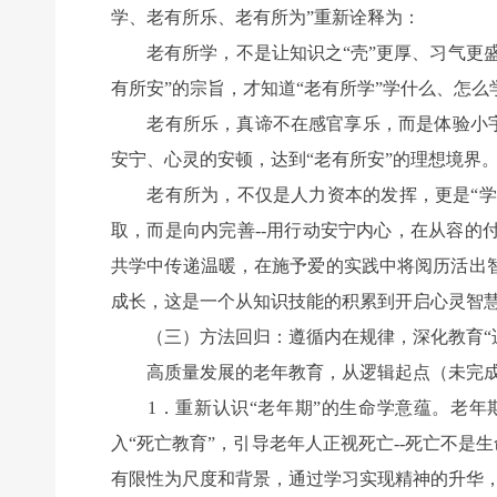
学、老有所乐、老有所为”重新诠释为：
老有所学，不是让知识之“壳”更厚、习气更盛
有所安”的宗旨，才知道“老有所学”学什么、怎
老有所乐，真谛不在感官享乐，而是体验小宇宙
安宁、心灵的安顿，达到“老有所安”的理想境界
老有所为，不仅是人力资本的发挥，更是“学而
取，而是向内完善--用行动安宁内心，在从容
共学中传递温暖，在施予爱的实践中将阅历活出
成长，这是一个从知识技能的积累到开启心灵智慧
（三）方法回归：遵循内在规律，深化教育“
高质量发展的老年教育，从逻辑起点（未完成的
1．重新认识“老年期”的生命学意蕴。老年期
入“死亡教育”，引导老年人正视死亡--死亡不是
有限性为尺度和背景，通过学习实现精神的升华，