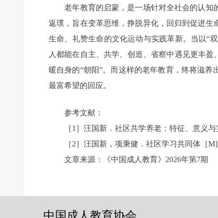
老年教育的启蒙，是一场针对全社会的认知的
返璞，旨在变革思维，挣脱异化，回归到促进生
生命、礼赞生命的文化运动与实践革新。当以“双
人都能在自主、共学、创造、省察中遇见更丰盈
暖自身的“朝阳”。而这样的老年教育，终将滋
最富希望的回应。
参考文献：
［1］汪国新．社区共学养老：特征、意义与实施策略
［2］汪国新，项秉健．社区学习共同体［M]．
前一个：
无
ꄴ
文章来源：《中国成人教育》2026年第7期
后一个：
无
ꄲ
中国成人教育协会