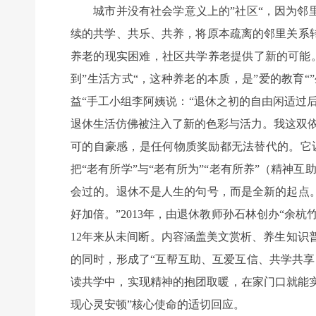
城市并没有社会学意义上的”社区“，因为邻里
续的共学、共乐、共养，将原本疏离的邻里关系
养老的现实困难，社区共学养老提供了新的可能。
到”生活方式“，这种养老的本质，是”爱的教育“
益“手工小组李阿姨说：“退休之初的自由闲适过
退休生活仿佛被注入了新的色彩与活力。我这双
可的自豪感，是任何物质奖励都无法替代的。它
把“老有所学”与“老有所为”“老有所养”（精
会过的。退休不是人生的句号，而是全新的起点
好加倍。”2013年，由退休教师孙石林创办“
12年来从未间断。内容涵盖美文赏析、养生知识
的同时，形成了“互帮互助、互爱互信、共学共
读共学中，实现精神的抱团取暖，在家门口就能实
现心灵安顿”核心使命的适切回应。