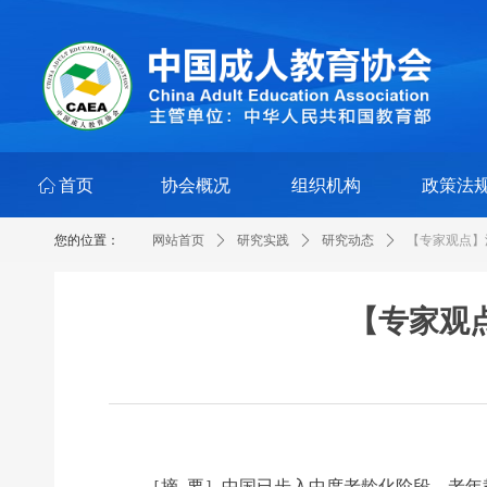
ꀇ
首页
协会概况
组织机构
政策法
您的位置：
网站首页
ꄲ
研究实践
ꄲ
研究动态
ꄲ
【专家观点】
【专家观
［摘 要］中国已步入中度老龄化阶段，老年教