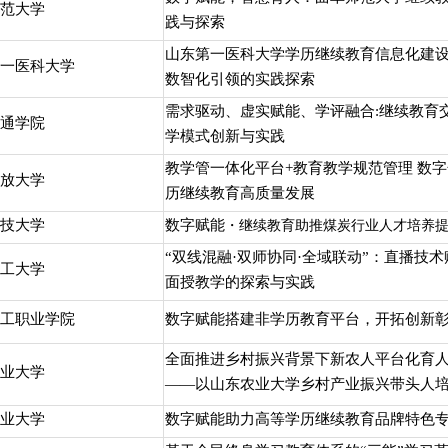
范大学
践与探索
山东第一医科大学学历继续教育信息化建
一医科大学
数智化引领的实践探索
需求驱动、虚实赋能、学评融合:继续教育
通学院
学模式创新与实践
教学管一体化平台+教育教学规范管理 数
放大学
历继续教育高质量发展
技大学
数字赋能
・继续教育助推煤炭行业人才培养
“双线混融·双师协同·全域联动”：直播技
工大学
面授教学的探索与实践
工职业学院
数字赋能搭建非学历教育平台，开拓创新
全面推进乡村振兴背景下新农人平台化育
业大学
——以山东农业大学乡村产业振兴带头人培
业大学
数字赋能助力高等学历继续教育品牌特色