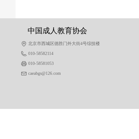
后一个：
无
ꄲ
中国成人教育协会
北京市西城区德胜门外大街4号综技楼
010-58582114
010-58581053
caeabgs@126.com