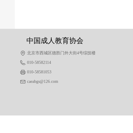
前一个：
无
ꄴ
后一个：
无
ꄲ
中国成人教育协会
北京市西城区德胜门外大街4号综技楼
010-58582114
010-58581053
caeabgs@126.com