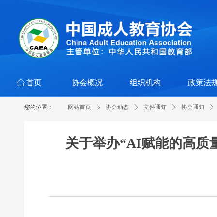
ꀇ
首页
协会概况
组织机构
政策法
您的位置：
网站首页
ꄲ
协会动态
ꄲ
文件通知
ꄲ
协会通知
ꄲ
关于举办“AI赋能的高质