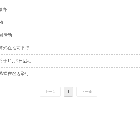
举办
动
周启动
开幕式在临高举行
将于11月9日启动
开幕式在澄迈举行
上一页
1
下一页