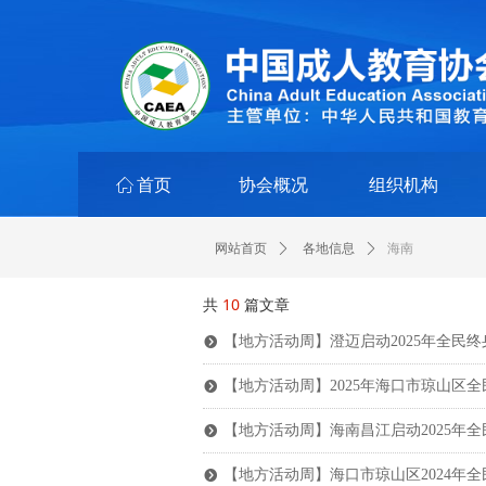
ꀇ
首页
协会概况
组织机构
海南
网站首页
ꄲ
各地信息
ꄲ
共
10
篇文章
【地方活动周】澄迈启动2025年全民终
뀹
【地方活动周】2025年海口市琼山区
뀹
【地方活动周】海南昌江启动2025年
뀹
【地方活动周】海口市琼山区2024年
뀹