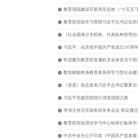
教育强国建设开新局见实效（“十五五”
뀹
教育部党组学习贯彻习近平总书记在庆
뀹
《社会团体分支机构、代表机构管理办
뀹
习近平：在庆祝中国共产党成立105周
뀹
怀进鹏为教育部直属机关全体党员干部
뀹
数智赋能终身教育体系和学习型社会建
뀹
《求是》杂志发表习近平总书记重要文
뀹
习近平党建思想指引强党强国之路
뀹
李强主持召开国务院常务会议 审议通过
뀹
教育部党组理论学习中心组举行集体学
뀹
中共中央办公厅印发《中国共产党发展
뀹