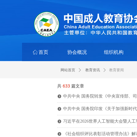
ꀇ
首页
协会概况
组织机构
教育要闻
网站首页
ꄲ
教育资讯
ꄲ
共
633
篇文章
中共中央 国务院转发《中央宣传部、司法
뀹
中共中央 国务院印发《关于加强新时
뀹
习近平在2026世界人工智能大会暨人
뀹
《社会组织评比表彰活动管理办法》解
뀹